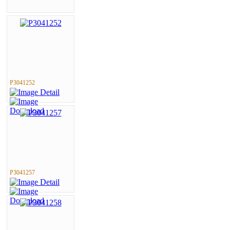
P3041252
P3041257